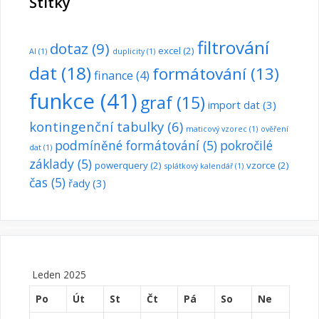
Štítky
filtrování
dotaz
(9)
excel
(2)
AI
(1)
duplicity
(1)
dat
(18)
formátování
(13)
finance
(4)
funkce
(41)
graf
(15)
import dat
(3)
kontingenční tabulky
(6)
maticový vzorec
(1)
ověření
podmíněné formátování
(5)
pokročilé
dat
(1)
základy
(5)
powerquery
(2)
vzorce
(2)
splátkový kalendář
(1)
čas
(5)
řady
(3)
Leden 2025
Po
Út
St
Čt
Pá
So
Ne