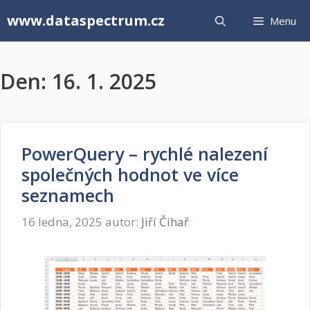
Přeskočit
www.dataspectrum.cz
Menu
na
obsah
Den:
16. 1. 2025
PowerQuery – rychlé nalezení
společných hodnot ve více
seznamech
16 ledna, 2025
autor:
Jiří Číhař