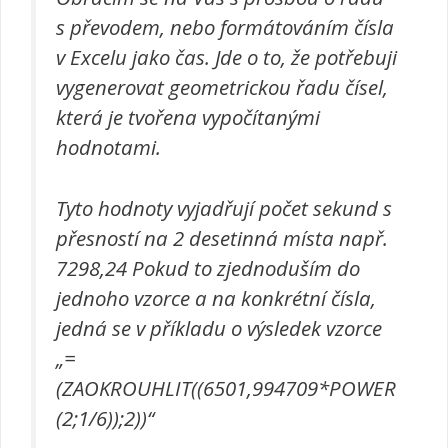
s převodem, nebo formátováním čísla
v Excelu jako čas. Jde o to, že potřebuji
vygenerovat geometrickou řadu čísel,
která je tvořena vypočítanými
hodnotami.
Tyto hodnoty vyjadřují počet sekund s
přesností na 2 desetinná místa např.
7298,24 Pokud to zjednoduším do
jednoho vzorce a na konkrétní čísla,
jedná se v příkladu o výsledek vzorce
„=
(ZAOKROUHLIT((6501,994709*POWER
(2;1/6));2))“