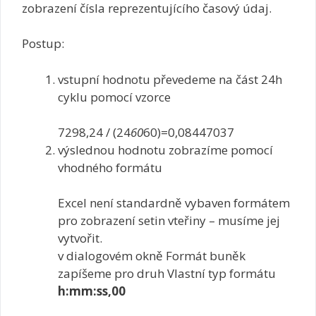
zobrazení čísla reprezentujícího časový údaj.
Postup:
vstupní hodnotu převedeme na část 24h
cyklu pomocí vzorce
7298,24 / (24
60
60)=0,08447037
výslednou hodnotu zobrazíme pomocí
vhodného formátu
Excel není standardně vybaven formátem
pro zobrazení setin vteřiny – musíme jej
vytvořit.
v dialogovém okně Formát buněk
zapíšeme pro druh Vlastní typ formátu
h:mm:ss,00