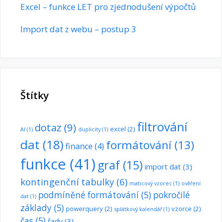
Excel – funkce LET pro zjednodušení výpočtů
Import dat z webu – postup 3
Štítky
filtrování
dotaz
(9)
excel
(2)
AI
(1)
duplicity
(1)
dat
(18)
formátování
(13)
finance
(4)
funkce
(41)
graf
(15)
import dat
(3)
kontingenční tabulky
(6)
maticový vzorec
(1)
ověření
podmíněné formátování
(5)
pokročilé
dat
(1)
základy
(5)
powerquery
(2)
vzorce
(2)
splátkový kalendář
(1)
čas
(5)
řady
(3)