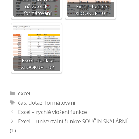
uživatelské
Excel - funkce
formátování
XLOOKUP - 01
Excel – funkce
XLOOKUP – 02
Rubriky
excel
Štítky
čas
,
dotaz
,
formátování
Excel – rychlé vložení funkce
Excel – univerzální funkce SOUČIN.SKALÁRNÍ
(1)