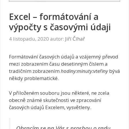
Excel – formátování a
výpočty s časovými údaji
4 listopadu, 2020
autor:
Jiří Číhař
Formátování časových údajů a vzájemný převod
mezi zobrazením času desetinným číslem a
tradičním zobrazením
hodiny:minuty:vteřiny
bývá
někdy problematické.
V přiloženém souboru jsou některé, ne zcela
obecně známé skutečnosti ve zpracování
časových údajů Excelem, vysvětleny.
Obracím se na Vás s prosbou o radu